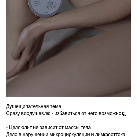
Душещипательная тема
Сразу воодушевлю - избавиться от него возможно🙌
- Целлюлит не зависит от массы тела
Дело в нарушении микроциркуляции и лимфооттока,