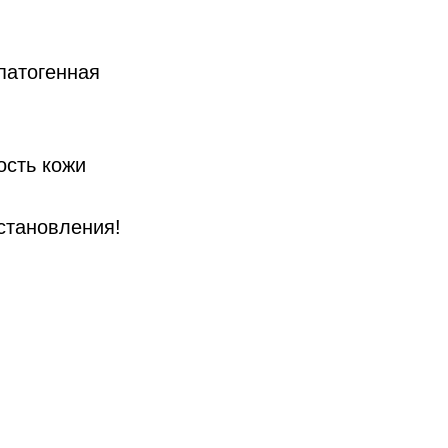
 патогенная
ость кожи
сстановления!