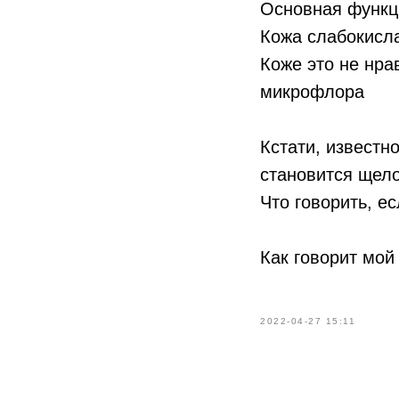
Основная функци
Кожа слабокисл
Коже это не нра
микрофлора
Кстати, известн
становится щел
Что говорить, е
Как говорит мой
2022-04-27 15:11