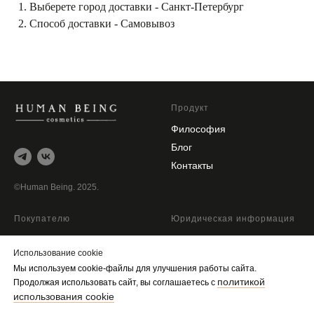
Выберете город доставки - Санкт-Петербург
Способ доставки - Самовывоз
Продукт
Философия
Блог
Контакты
©Human Being. 2025.
Покупателю
Юридическая информация
Программа лояльности
Публичная оферта
и оборотная тара
Использование cookie
Политика
Доставка
конфиденциальности
Мы используем cookie-файлы для улучшения работы сайта.
политикой
Продолжая использовать сайт, вы соглашаетесь с
Магазины
Использование cookie
использования cookie
Возврат