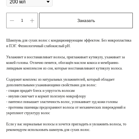
Заказать
Шампунь для сухих волос с кондиционирующим эффектом. Без микропластика
и ПЭГ. Физиологичный слабокислый рН.
Увлажняет и восстанавливает волосы, приглаживает кутикулу, ухаживает за
кожей головы. Отлично пенится, обогащён маслом кокоса и мембранно-
липидным комплексом из сои, которые восстанавливают кутикулу волоса.
Содержит комплекс из натуральных увлажнителей, который обладает
дополнительными ухаживающими свойствами для волос:
⁃ глицин придаёт блеск и упругость волосам
⁃ инулин смягчает и кормит полезную микрофлору
⁃ пантенол повышает эластичность волос, успокаивает зуд кожи головы
⁃ протеины пшеницы предохраняют волосы от механических повреждений и
укрепляют структуру волос
Если у вас нормальные волосы и хочется пригладить и увлажнить волосы, то
рекомендуем использовать шампунь для сухих волос.