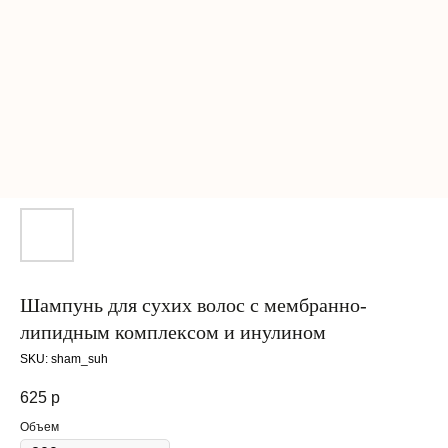
Шампунь для сухих волос с мембранно-
липидным комплексом и инулином
SKU:
sham_suh
625
р
Объем