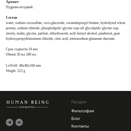
Аромат:
Пудрово-ягодный.
Состав
water, sodium cocosulfate, coco-glucoside, cocamidopropyl betaine, hydrolyzed wheat
protein, sodium chloride, phospholipids/ glycine soja oil/ glycolipids/ glycine soja
sterols, inulin, glycine, parfum, dehydroacetic acid\ benzyl alcohol, panthenol, guar
hydroxypropyltrimonium chloride, citric acid, tetetrasodium glutamate diacetate.
Срок годности 18 мес
Объем 30 мл 200 мл
LxWxH: 48x48x160 mm
Weight: 222 g
Продукт
Философия
Блог
Контакты